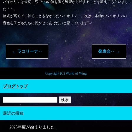
バイオリンは最初、弓で4つの弦を弾く練習から始まることを教えてもらいまし
た＾＾。
格式が高くて、触ることもなかったバイオリン‥。次は、本物のバイオリンの
音色を子どもたちに聴かせてあげたいと思っています^ ^
←
ラコリーナ‥
発表会‥
→
Copyright (C) World of Wing
ブログトップ
最近の投稿
2025年度が始まりました