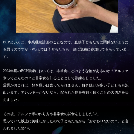
BCPといえば、事業継続計画のことなので、直接子どもたちに関係ないように
も思うのですが‥Worldでは子どもたちも一緒に訓練に参加してもらっていま
す。
2024年度のBCP訓練においては、非常食にどのような物があるのか？アルファ
米ってどんなの？と非常食を知ることとして訓練をしました。
震災がおこれば、好き嫌いは言ってられません。好き嫌いが多い子どももも沢
山います。アレルギーがないなら、配られた物を有難く頂くことの大切さを伝
えました。
その後、アルファ米の作り方や非常食の試食をしました^ ^。
思っていた以上に美味しかったので子どもたちから「おかわりないの？」と言
われました笑^ ^。