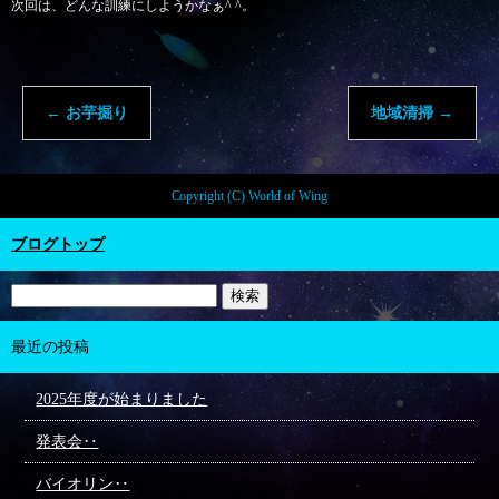
次回は、どんな訓練にしようかなぁ^ ^。
←
お芋掘り
地域清掃
→
Copyright (C) World of Wing
ブログトップ
最近の投稿
2025年度が始まりました
発表会‥
バイオリン‥